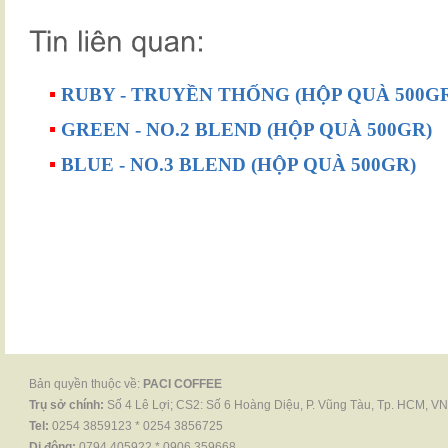
▪
RUBY - TRUYỀN THỐNG (HỘP QUÀ 500G
▪
GREEN - NO.2 BLEND (HỘP QUÀ 500GR)
▪
BLUE - NO.3 BLEND (HỘP QUÀ 500GR)
Bản quyền thuộc về:
PACI COFFEE
Trụ sở chính:
Số 4 Lê Lợi; CS2: Số 6 Hoàng Diệu, P. Vũng Tàu, Tp. HCM, VN
Tel:
0254 3859123 * 0254 3856725
Di động:
0794 405922 * 0906 359668