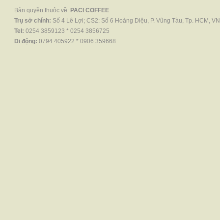
Bản quyền thuộc về:
PACI COFFEE
Trụ sở chính:
Số 4 Lê Lợi; CS2: Số 6 Hoàng Diệu, P. Vũng Tàu, Tp. HCM, VN
Tel:
0254 3859123 * 0254 3856725
Di động:
0794 405922 * 0906 359668