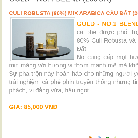
CULI ROBUSTA (80%) MIX ARABICA CẦU ĐẤT (2
GOLD - NO.1 BLEN
cà phê
được phối t
80% Culi Robusta và
Đất.
Nó cung cấp một hư
mịn màng với hương vị thơm mạnh mẽ mà khô
Sự pha trộn này hoàn hảo cho những người y
trải nghiệm cà phê
phin
truyền thống nhưng ti
phách,
vị
đắng
vừa, h
ậu
ngọt.
GIÁ: 85,000 VNĐ