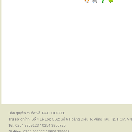
Bản quyền thuộc về:
PACI COFFEE
Trụ sở chính:
Số 4 Lê Lợi; CS2: Số 6 Hoàng Diệu, P. Vũng Tàu, Tp. HCM, VN
Tel:
0254 3859123 * 0254 3856725
Di động:
0794 405922 * 0906 359668