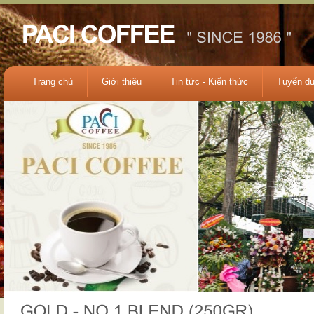
Trang chủ
Giới thiệu
Tin tức - Kiến thức
Tuyển d